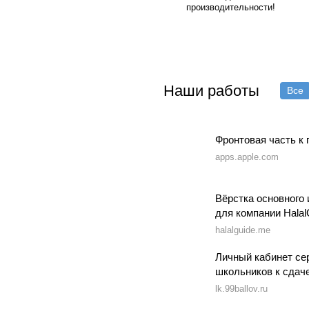
производительности!
Наши работы
Все
Фронтовая часть к
apps.apple.com
Вёрстка основного 
для компании Halal
halalguide.me
Личный кабинет сер
школьников к сдач
lk.99ballov.ru