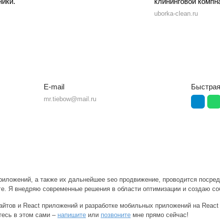
ники.
клининговой компн
uborka-clean.ru
E-mail
Быстрая
mr.tiebow@mail.ru
приложений
, а также их дальнейшее
seo продвижение
, проводится посре
нге. Я внедряю современные решения в области оптимизации и создаю с
айтов и React приложений
и
разработке мобильных приложений на React 
тесь в этом сами –
напишите
или
позвоните
мне прямо сейчас!