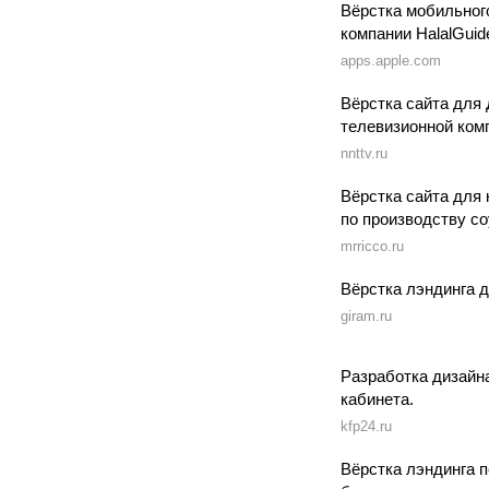
Вёрстка мобильног
компании HalalGuid
apps.apple.com
Вёрстка сайта для 
телевизионной ком
nnttv.ru
Вёрстка сайта для
по производству со
mrricco.ru
Вёрстка лэндинга 
giram.ru
Разработка дизайна
кабинета.
kfp24.ru
Вёрстка лэндинга 