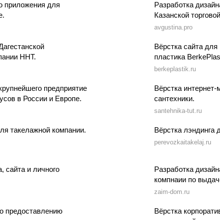
о приложения для
Разработка дизайн
e.
Казанской торговой
avgustina.pro
Дагестанской
Вёрстка сайта для
пании ННТ.
пластика BerkePlast
berkeplastik.ru
 крупнейшего предприятие
Вёрстка интернет-
усов в России и Европе.
сантехники.
santehnika-tut.ru
для такелажной компании.
Вёрстка лэндинга 
perevozkaitakelaj.ru
, сайта и личного
Разработка дизайн
компнаии по выдач
zaim-dom.ru
по предоставлению
Вёрстка корпорати