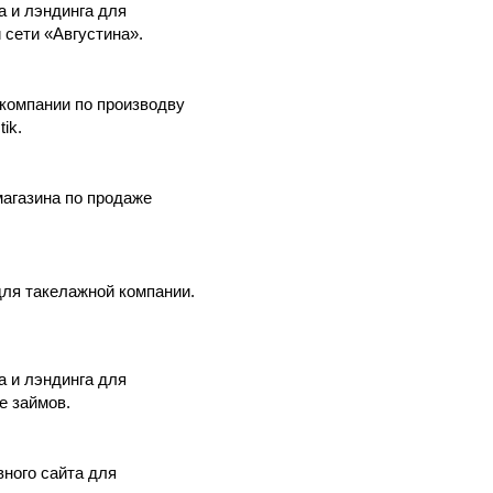
а и лэндинга для
 сети «Августина».
 компании по производву
ik.
магазина по продаже
для такелажной компании.
а и лэндинга для
е займов.
вного сайта для