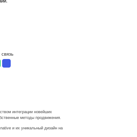
аии.
 связь
дством интеграции новейших
обственные методы продвижения.
native
и их уникальный дизайн на