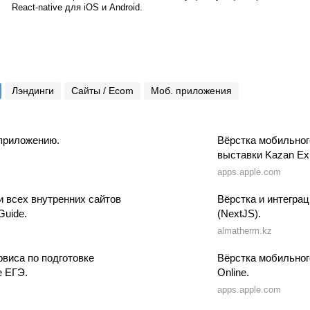
React-native
для iOS и Android.
Лэндинги
Сайты / Ecom
Моб. приложения
 приложению.
Вёрстка мобильног
выставки Kazan Ex
apps.apple.com
и всех внутренних сайтов
Вёрстка и интеграц
Guide.
(NextJS).
almatherm.kz
виса по подготовке
Вёрстка мобильно
е ЕГЭ.
Online.
apps.apple.com